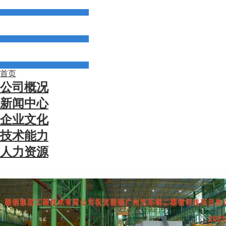
首页
公司概况
新闻中心
企业文化
技术能力
人力资源