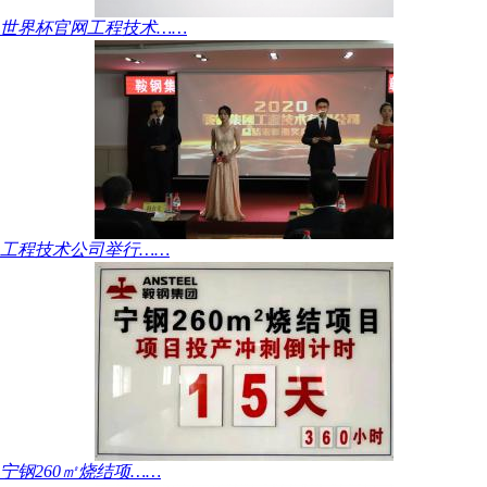
世界杯官网工程技术……
工程技术公司举行……
宁钢260㎡烧结项……