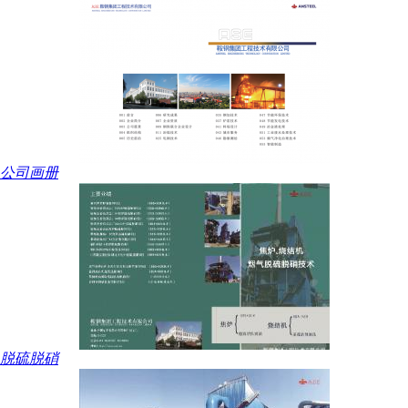
公司画册
脱硫脱硝