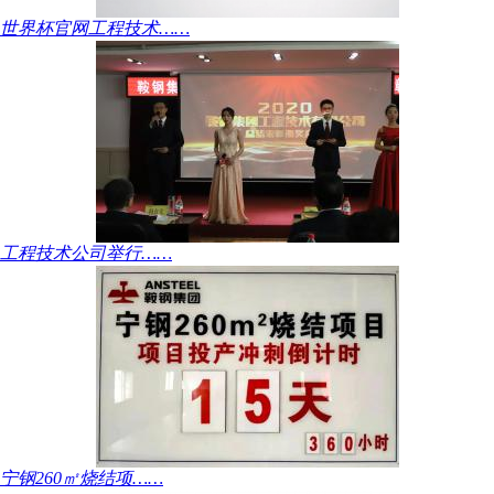
世界杯官网工程技术……
工程技术公司举行……
宁钢260㎡烧结项……