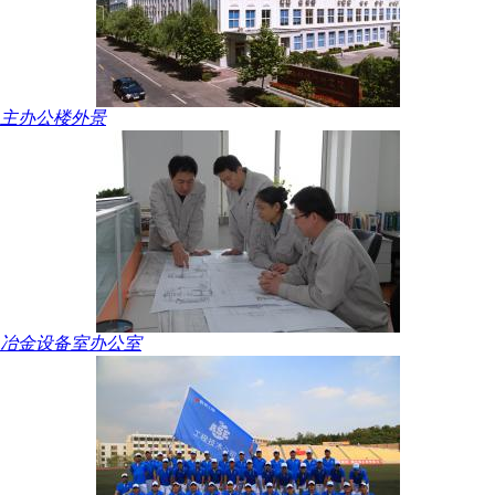
主办公楼外景
冶金设备室办公室