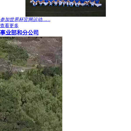
参加世界杯官网运动……
查看更多
事业部和分公司