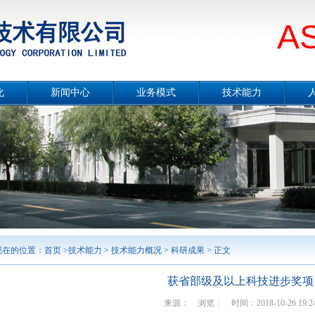
A
化
新闻中心
业务模式
技术能力
册
公司要闻
总体介绍
技术能力概况
片
媒体报道
设计咨询
冶金工程技术
念
项目公示
工程总承包
节能环保技术
采
行业分析
合同能源管理服务
城市服务
境
工程监理
勘测及岩土工程
智能制造
案例展示
现在的位置：
首页
>
技术能力
>
技术能力概况
>
科研成果
> 正文
获省部级及以上科技进步奖项
来源： 浏览：
时间：2018-10-26 19:24