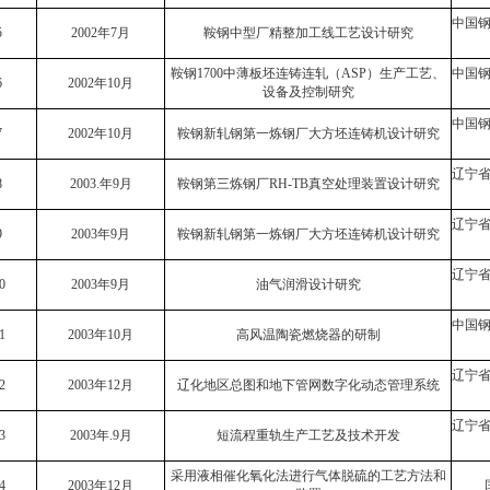
中国
5
2002年7月
鞍钢中型厂精整加工线工艺设计研究
鞍钢
1700
中薄板坯连铸连轧（
ASP
）生产工艺、
中国
6
2002年10月
设备及控制研究
中国
7
2002年10月
鞍钢新轧钢第一炼钢厂大方坯连铸机设计研究
辽宁
8
2003.
年
9
月
鞍钢第三炼钢厂
RH-TB
真空处理装置设计研究
辽宁
9
2003年9月
鞍钢新轧钢第一炼钢厂大方坯连铸机设计研究
辽宁
0
2003年9月
油气润滑设计研究
中国
1
2003年10月
高风温陶瓷燃烧器的研制
辽宁
2
2003年12月
辽化地区总图和地下管网数字化动态管理系统
辽宁
3
2003
年
.9
月
短流程重轨生产工艺及技术开发
采用液相催化氧化法进行气体脱硫的工艺方法和
4
2003年12月