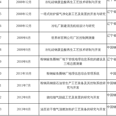
4
2008年12月
冷轧硅钢废盐酸再生工艺技术研制与开发
辽宁
5
2008年12月
一塔式转炉煤气净化新工艺及装置的开发与研究
辽宁
6
2008年12月
冷轧厂新建清洗机组设计与研究
辽宁
7
2009年6月
世界杯官网公司厂区控制网测量
中国
8
2009年9月
冷轧硅钢废盐酸再生工艺技术研制与开发
鞍钢鲅鱼圈钢厂地下管线地理信息系统的建设及
辽宁
9
2010年6月
三维总图测量
0
2011年10月
鞍钢鲅鱼圈钢厂地理信息综合管理系统
中
鞍钢高钢级石油管生产工艺装备及其控制系统研
中国
1
2011年7月
究与开发
中国
2
2012年8月
烧结烟气脱硫工艺及装置的研究与开发
中国
3
2013年8月
油页岩干馏气顶燃加热炉工艺装备的研究与开发