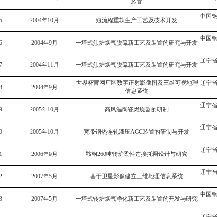
装置
中国
5
2004年10月
短流程重轨生产工艺及技术开发
中国
6
2004年9月
一塔式焦炉煤气脱硫新工艺及装置的研究与开发
辽宁
7
2004年11月
一塔式焦炉煤气脱硫新工艺及装置的研究与开发
世界杯官网厂区数字正射影像图及三维可视地理
辽宁
8
2004年9月
信息系统
辽宁
9
2005年10月
高风温陶瓷燃烧器的研制
辽宁
0
2005年10月
宽带钢热连轧液压
AGC
装置的研制与开发
辽宁
1
2006年9月
鞍钢
260
吨转炉柔性连接托圈设计与研究
辽宁
2
2007年5月
基于卫星影像建立三维地理信息系统
中国
3
2007年5月
一塔式转炉煤气净化新工艺及装置的开发与研究
辽宁