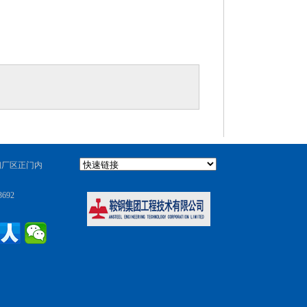
钢厂区正门内
692