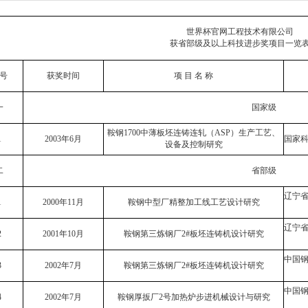
世界杯官网工程技术有限公司
获省部级及以上科技进步奖项目一览
号
获奖时间
项
目
名
称
一
国家级
鞍钢
1700
中薄板坯连铸连轧（
ASP
）生产工艺、
1
2003年6月
国家
设备及控制研究
二
省部级
辽宁
1
2000年11月
鞍钢中型厂精整加工线工艺设计研究
辽宁
2
2001年10月
鞍钢第三炼钢厂
2#
板坯连铸机设计研究
中国
3
2002年7月
鞍钢第三炼钢厂
2#
板坯连铸机设计研究
中国
4
2002年7月
鞍钢厚扳厂
2
号加热炉步进机械设计与研究