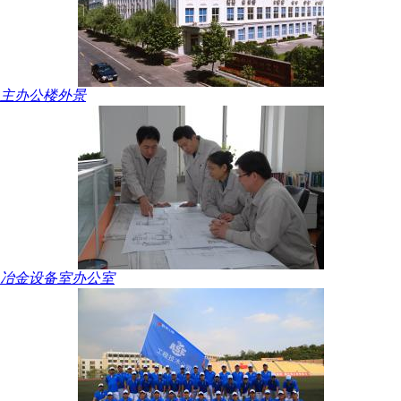
主办公楼外景
冶金设备室办公室