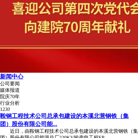
新闻中心
公司要闻
媒体报道
院庆70年
行业分析
12
30
鞍钢工程技术公司总承包建设的本溪北营钢铁（集
团）股份有限公司能...
近日，由鞍钢工程技术公司总承包建设的本溪北营钢铁（集
团）股份有限公司能源总厂220KV输变电工程EP...