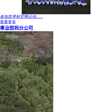
参加世界杯官网运动……
查看更多
事业部和分公司