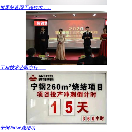
世界杯官网工程技术……
工程技术公司举行……
宁钢260㎡烧结项……