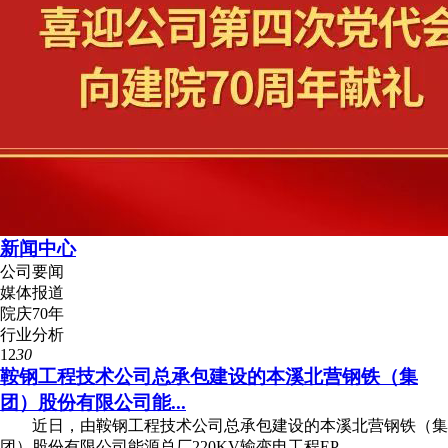
新闻中心
公司要闻
媒体报道
院庆70年
行业分析
12
30
鞍钢工程技术公司总承包建设的本溪北营钢铁（集
团）股份有限公司能...
近日，由鞍钢工程技术公司总承包建设的本溪北营钢铁（集
团）股份有限公司能源总厂220KV输变电工程EP...