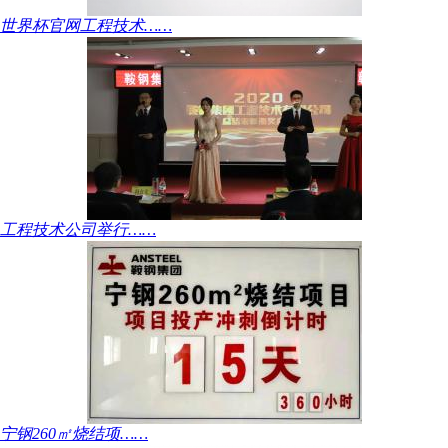
世界杯官网工程技术……
工程技术公司举行……
宁钢260㎡烧结项……