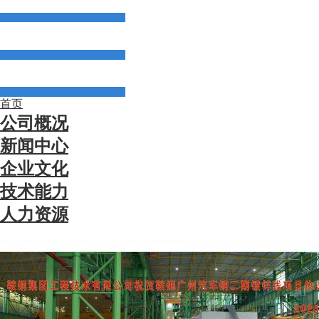
首页
公司概况
新闻中心
企业文化
技术能力
人力资源