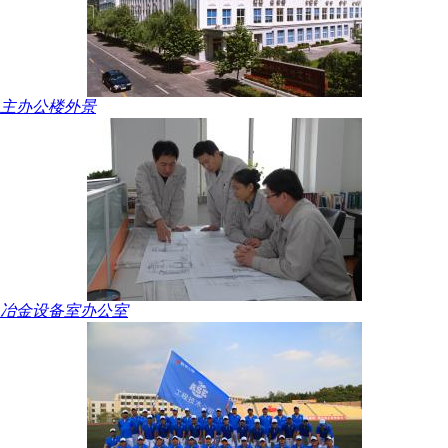
主办公楼外景
冶金设备室办公室