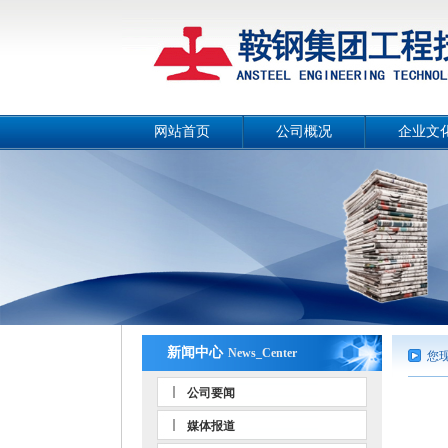
网站首页
公司概况
企业文
公司简介
公司画
总经理致辞
公司宣传
战略目标
工作理
组织机构
公司风
工作团队
人文环
荣誉资质
事业部和分公司
新闻中心
News_Center
您
公司要闻
媒体报道