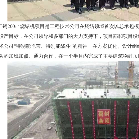
260㎡烧结机项目是工程技术公司在烧结领域首次以总承包模
投产目标，在公司领导和多部门的大力支持下，项目部和项目设
术公司“特别能吃苦、特别能战斗”的精神，在方案优化、设计
队的加班加点、通力合作，在一个半月内完成了主要建筑物封顶