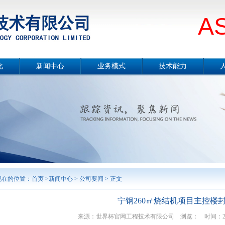
A
化
新闻中心
业务模式
技术能力
册
公司要闻
总体介绍
技术能力概况
片
媒体报道
设计咨询
冶金工程技术
念
项目公示
工程总承包
节能环保技术
采
行业分析
合同能源管理服务
城市服务
境
工程监理
勘测及岩土工程
智能制造
案例展示
现在的位置：
首页
>
新闻中心
>
公司要闻
> 正文
宁钢260㎡烧结机项目主控楼
来源：世界杯官网工程技术有限公司 浏览：
时间：2020