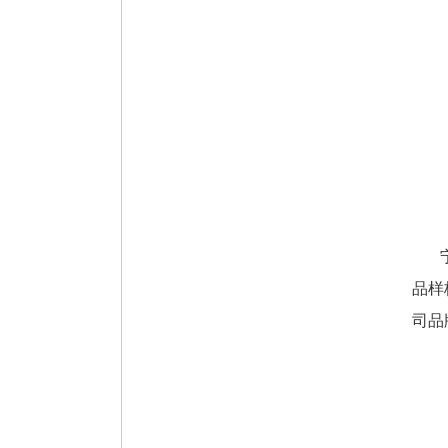
宁钢
品样
司品