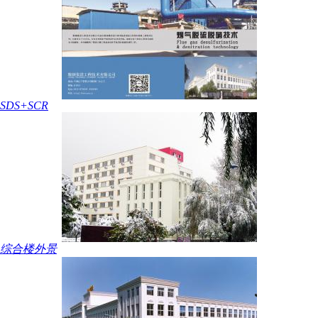
SDS+SCR
综合楼外景