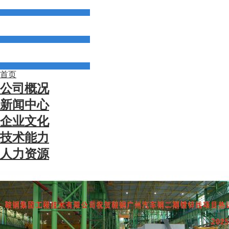
首页
公司概况
新闻中心
企业文化
技术能力
人力资源