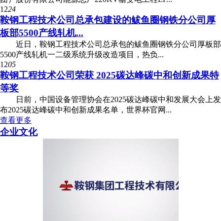
12
24
鞍钢工程技术公司总承包建设的鲅鱼圈钢铁分公司厚
板部5500产线轧机...
近日，鞍钢工程技术公司总承包的鲅鱼圈钢铁分公司厚板部
5500产线轧机一二级系统升级改造项目，热负...
12
05
鞍钢工程技术公司荣获 2025碳达峰碳中和创新成果特
等奖
日前，中国设备管理协会在2025碳达峰碳中和发展大会上发
布2025碳达峰碳中和创新成果名单，世界杯官网...
查看更多
企业文化