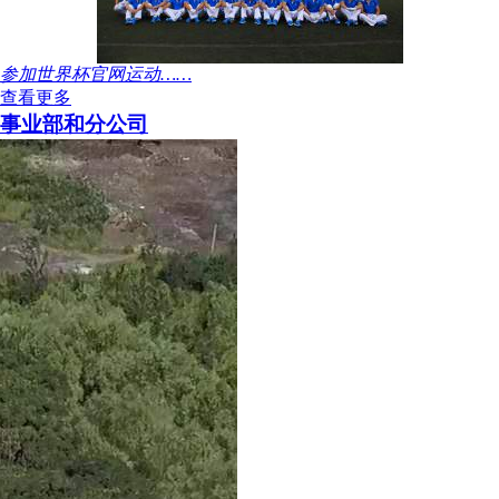
参加世界杯官网运动……
查看更多
事业部和分公司