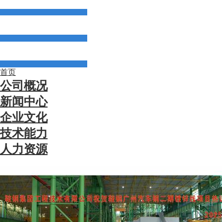
首页
公司概况
新闻中心
企业文化
技术能力
人力资源