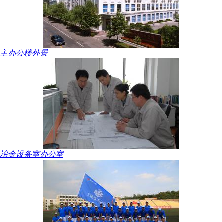
主办公楼外景
冶金设备室办公室