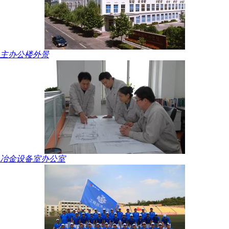
主办公楼外景
冶金设备室办公室