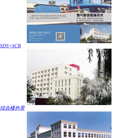
SDS+SCR
综合楼外景