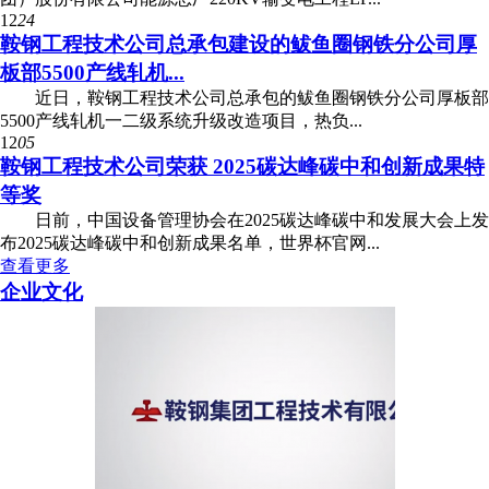
12
24
鞍钢工程技术公司总承包建设的鲅鱼圈钢铁分公司厚
板部5500产线轧机...
近日，鞍钢工程技术公司总承包的鲅鱼圈钢铁分公司厚板部
5500产线轧机一二级系统升级改造项目，热负...
12
05
鞍钢工程技术公司荣获 2025碳达峰碳中和创新成果特
等奖
日前，中国设备管理协会在2025碳达峰碳中和发展大会上发
布2025碳达峰碳中和创新成果名单，世界杯官网...
查看更多
企业文化