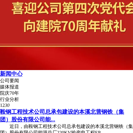
新闻中心
公司要闻
媒体报道
院庆70年
行业分析
12
30
鞍钢工程技术公司总承包建设的本溪北营钢铁（集
团）股份有限公司能...
近日，由鞍钢工程技术公司总承包建设的本溪北营钢铁（集
团）股份有限公司能源总厂220KV输变电工程EP...