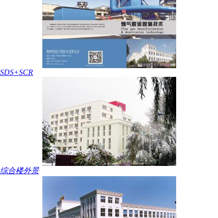
SDS+SCR
综合楼外景