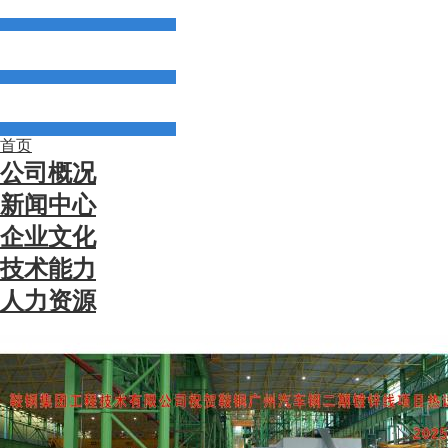
首页
公司概况
新闻中心
企业文化
技术能力
人力资源