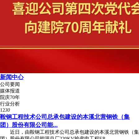
新闻中心
公司要闻
媒体报道
院庆70年
行业分析
12
30
鞍钢工程技术公司总承包建设的本溪北营钢铁（集
团）股份有限公司能...
近日，由鞍钢工程技术公司总承包建设的本溪北营钢铁（集
团）股份有限公司能源总厂220KV输变电工程EP...