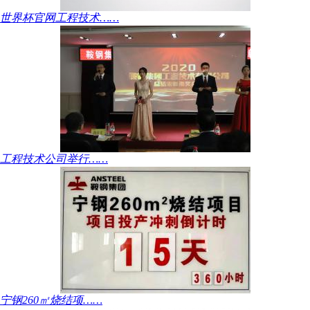
世界杯官网工程技术……
工程技术公司举行……
宁钢260㎡烧结项……