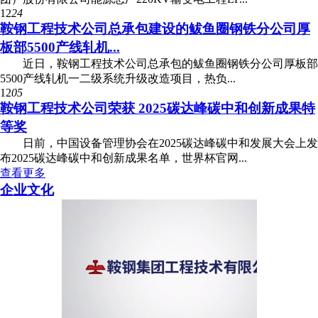
12
24
鞍钢工程技术公司总承包建设的鲅鱼圈钢铁分公司厚
板部5500产线轧机...
近日，鞍钢工程技术公司总承包的鲅鱼圈钢铁分公司厚板部
5500产线轧机一二级系统升级改造项目，热负...
12
05
鞍钢工程技术公司荣获 2025碳达峰碳中和创新成果特
等奖
日前，中国设备管理协会在2025碳达峰碳中和发展大会上发
布2025碳达峰碳中和创新成果名单，世界杯官网...
查看更多
企业文化